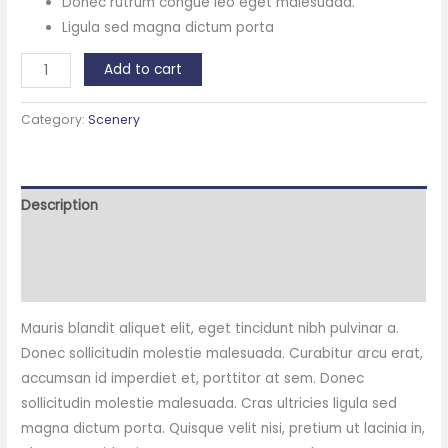
Donec rutrum congue leo eget malesuada.
Ligula sed magna dictum porta
Yosemite
Add to cart
Valley
quantity
Category:
Scenery
Description
Additional information
Reviews (0)
Mauris blandit aliquet elit, eget tincidunt nibh pulvinar a.
Donec sollicitudin molestie malesuada. Curabitur arcu erat,
accumsan id imperdiet et, porttitor at sem. Donec
sollicitudin molestie malesuada. Cras ultricies ligula sed
magna dictum porta. Quisque velit nisi, pretium ut lacinia in,